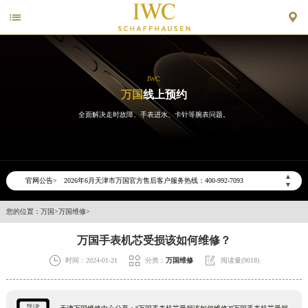


IWC
万国
线上预约
全面解决走时故障、手表进水、卡针等腕表问题。
2026年6月万国天津市售后服务网络优化升级公告
2026年6月天津市万国官方售后客户服务热线：400-992-7093
▲
官网公告>
▼
2026年6月万国售后服务中心最新网点地址：
天津市和平区赤峰道136号天津国际金融中心写字楼26层2603室（需提前预约）
您的位置：
万国
>
万国维修
>
天津市和平区赤峰道136号天津国际金融中心26层2603室万国售后服务中心（需提前预约）
万国手表机芯受损该如何维修？
节假日正常营业！



时间：2024-01-21
分类：
万国维修
阅读量(9018)
导读