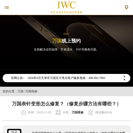


IWC
万国
线上预约
全面解决走时故障、手表进水、卡针等腕表问题。
2026年6月万国天津市售后服务网络优化升级公告
2026年6月天津市万国官方售后客户服务热线：400-992-7093
▲
官网公告>
▼
2026年6月万国售后服务中心最新网点地址：
天津市和平区赤峰道136号天津国际金融中心写字楼26层2603室（需提前预约）
您的位置：
万国
>
万国维修
>
天津市和平区赤峰道136号天津国际金融中心26层2603室万国售后服务中心（需提前预约）
万国表针变形怎么修复？（修复步骤方法有哪些？）
节假日正常营业！



时间：2023-11-28
分类：
万国维修
阅读量(9018)
导读