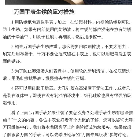
万国手表生锈的应对措施
1.用防锈纸包裹住手表，加上一些防潮材料，内壁涂防锈剂可以
防止生锈。如果有内部使用的防锈油，将生锈的部位浸泡在放有防锈
油的干净油中，用刷子粗刷，再细刷，然后用纸擦干。
2.如果万国手表生锈严重，那么需要用软刷擦洗，不要太用力，
刷完后用布擦干。千万不要让湿气留在手表上，也可以用肥皂洗去表
面的锈迹。
3.为了防止溶液渗入到表盘中，使用软的牙刷清洁，在彻底清洗
后，用毛巾擦拭手表，慢慢擦去生锈的污垢。
4.还可以用硅胶干燥器。大孔硅胶在高湿度下无法工作，或者只
是装在液体中；即使在没有乳油的环境中，细孔硅胶也具有很强的吸
湿作用。
看了上面"万国手表如果生锈了要怎么办？处理手表生锈有哪些措
施？"一文的内容，各位手表爱好者有个大概的了解。您可以咨询天津
万国维修中心，我们将本着顾客至上的宗旨竭诚为您服务。如果你想
了解很多万国的手表，可以去瑞匠论坛的“万国专属版块”参与讨论。