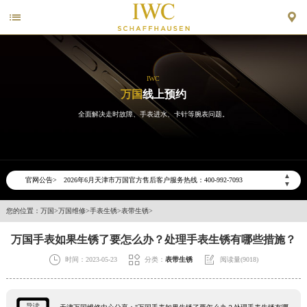


IWC
万国
线上预约
全面解决走时故障、手表进水、卡针等腕表问题。
2026年6月万国天津市售后服务网络优化升级公告
2026年6月天津市万国官方售后客户服务热线：400-992-7093
▲
官网公告>
▼
2026年6月万国售后服务中心最新网点地址：
天津市和平区赤峰道136号天津国际金融中心写字楼26层2603室（需提前预约）
您的位置：
万国
>
万国维修
>
手表生锈
>
表带生锈
>
天津市和平区赤峰道136号天津国际金融中心26层2603室万国售后服务中心（需提前预约）
万国手表如果生锈了要怎么办？处理手表生锈有哪些措施？
节假日正常营业！



时间：2023-05-23
分类：
表带生锈
阅读量(9018)
导读