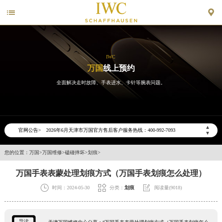


IWC
万国
线上预约
全面解决走时故障、手表进水、卡针等腕表问题。
2026年6月万国天津市售后服务网络优化升级公告
▲
官网公告>
2026年6月天津市万国官方售后客户服务热线：400-992-7093
▼
2026年6月万国售后服务中心最新网点地址：
您的位置：
万国
>
万国维修
>
磕碰摔坏
>
划痕
>
天津市和平区赤峰道136号天津国际金融中心写字楼26层2603室（需提前预约）
万国手表表蒙处理划痕方式（万国手表划痕怎么处理）
天津市和平区赤峰道136号天津国际金融中心26层2603室万国售后服务中心（需提前预约）
节假日正常营业！



时间：2024-05-30
分类：
划痕
阅读量(9018)
导读