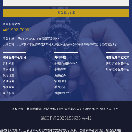
获取解决方案
全国服务热线：
400-992-7093
服务时间：早9：00-19:30（节假日正常营业）
天津总部：天津市和平区赤峰道136号天津国际金融中心写字楼26层2603室（需提前预约）
维修服务中心项目
网站导航
维修服务中心方式
走时检测
手表维修服务中心
进店维修服务中心
防水处理
手表保养
邮寄维修服务中心
故障检查
更换配件
洗油保养
常见问题
外观修复
手表资讯
表带服务
维修服务中心
版权所有：北京精时翡丽钟表维修有限公司成都分公司 Copyright © 2018-2032
XML
蜀ICP备2025153635号-42
如权利人或知情人士发现本站内容存在事实错误或涉及版权、名誉权等侵权问题，请通过邮箱：