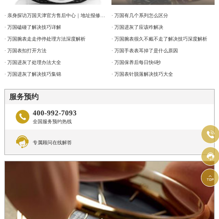
· 亲身探访万国天津官方售后中心｜地址报修全流程真实经历（2026年6月最新）
· 万国有几个系列怎么区分
· 万国磕碰了解决技巧详解
· 万国进灰了应该咋解决
· 万国腕表走走停停处理方法深度解析
· 万国腕表很久不戴不走了解决技巧深度解析
· 万国表扣打开方法
· 万国手表表耳掉了是什么原因
· 万国进灰了处理办法大全
· 万国保养后每日快6秒
· 万国进灰了解决技巧集锦
· 万国表针脱落解决技巧大全
服务预约
400-992-7093

全国服务预约热线


专属顾问在线解答

