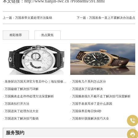
本文链接：http://www.tianjin-iwc.cn /Problems/591.html
上一篇：
万国表带太紧处理方法集锦
下一篇：
万国发条一直上不紧解决办法盘点
精彩推荐
热点聚焦
· 亲身探访万国天津官方售后中心｜地址报修全流程真实经历（2026年6月最新）
· 万国有几个系列怎么区分
· 万国磕碰了解决技巧详解
· 万国进灰了应该咋解决
· 万国腕表走走停停处理方法深度解析
· 万国腕表很久不戴不走了解决技巧深度解析
· 万国表扣打开方法
· 万国手表表耳掉了是什么原因
· 万国进灰了处理办法大全
· 万国保养后每日快6秒
· 万国进灰了解决技巧集锦
· 万国表针脱落解决技巧大全

服务预约
