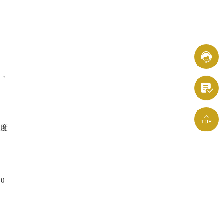
例

如，


速度
0