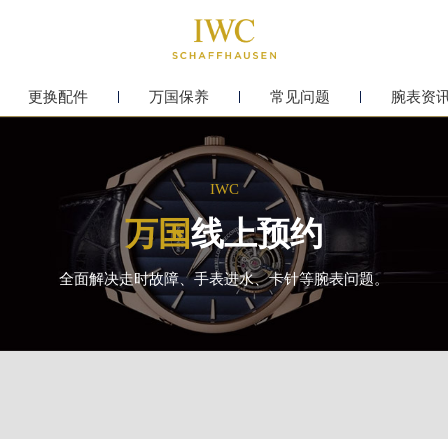
更换配件
万国保养
常见问题
腕表资
IWC
万国
线上预约
全面解决走时故障、手表进水、卡针等腕表问题。