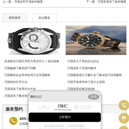
上一篇：
万国走时不准如何修复
下一篇：
万国发条坏了如何修复
精彩推荐
热点聚焦
· 亲身探访万国天津官方售后中心｜地址报修全流程真实经历（2026年6月最新）
· 万国有几个系列怎么区分
· 万国磕碰了解决技巧详解
· 万国进灰了应该咋解决
· 万国腕表走走停停处理方法深度解析
· 万国腕表很久不戴不走了解决技巧深度解析
· 万国表扣打开方法
· 万国手表表耳掉了是什么原因
· 万国进灰了处理办法大全
· 万国保养后每日快6秒
· 万国进灰了解决技巧集锦
· 万国表针脱落解决技巧大全
预约入口
关闭

服务预约

立即预约
400-992-7093

全国服务预约热线
提前预约免排队，到店即享服务