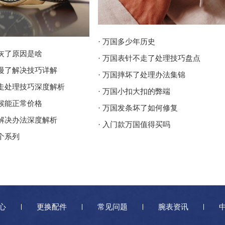
· 万国多少年历史
进灰了原因是啥
· 万国表针不走了处理技巧盘点
走慢了解决技巧详解
· 万国摔坏了处理办法集锦
停走处理技巧深度解析
· 万国小扣大扣的弊端
时候能正常价格
· 万国发条坏了如何修复
了解决办法深度解析
· 入门款万国值得买吗
个系列
心
更换配件
常见问题
腕表资讯