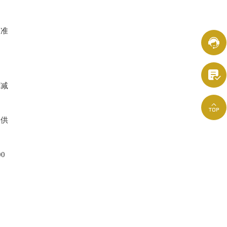
够准


量减

提供
0