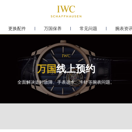
更换配件
万国保养
常见问题
腕表资
IWC
万国
线上预约
全面解决走时故障、手表进水、卡针等腕表问题。