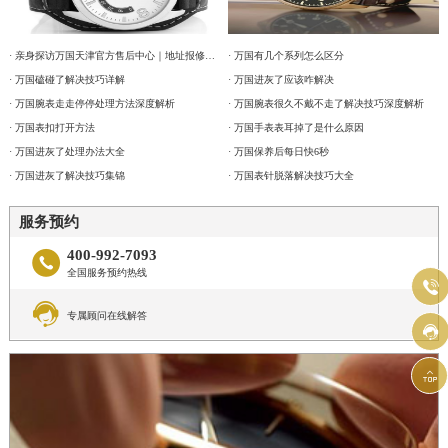
· 亲身探访万国天津官方售后中心｜地址报修全流程真实经历（2026年6月最新）
· 万国有几个系列怎么区分
· 万国磕碰了解决技巧详解
· 万国进灰了应该咋解决
· 万国腕表走走停停处理方法深度解析
· 万国腕表很久不戴不走了解决技巧深度解析
· 万国表扣打开方法
· 万国手表表耳掉了是什么原因
· 万国进灰了处理办法大全
· 万国保养后每日快6秒
· 万国进灰了解决技巧集锦
· 万国表针脱落解决技巧大全
服务预约
400-992-7093

全国服务预约热线


专属顾问在线解答

