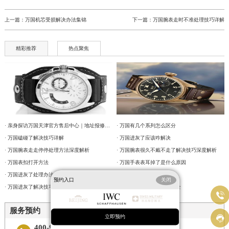
上一篇：
万国机芯受损解决办法集锦
下一篇：
万国腕表走时不准处理技巧详解
精彩推荐
热点聚焦
· 亲身探访万国天津官方售后中心｜地址报修全流程真实经历（2026年6月最新）
· 万国有几个系列怎么区分
· 万国磕碰了解决技巧详解
· 万国进灰了应该咋解决
· 万国腕表走走停停处理方法深度解析
· 万国腕表很久不戴不走了解决技巧深度解析
· 万国表扣打开方法
· 万国手表表耳掉了是什么原因
· 万国进灰了处理办法大全
· 万国保养后每日快6秒
预约入口
关闭
· 万国进灰了解决技巧集锦
· 万国表针脱落解决技巧大全

服务预约

立即预约
400-992-7093