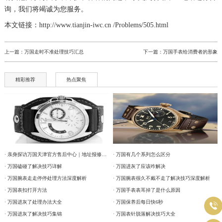
询，我们将竭诚为您服务。
本文链接：http://www.tianjin-iwc.cn /Problems/505.html
上一篇：
万国走时不准处理技巧汇总
下一篇：
万国手表给消费者的形象
精彩推荐
热点聚焦
· 亲身探访万国天津官方售后中心｜地址报修全流程真实经历（2026年6月最新）
· 万国有几个系列怎么区分
· 万国磕碰了解决技巧详解
· 万国进灰了应该咋解决
· 万国腕表走走停停处理方法深度解析
· 万国腕表很久不戴不走了解决技巧深度解析
· 万国表扣打开方法
· 万国手表表耳掉了是什么原因
· 万国进灰了处理办法大全
· 万国保养后每日快6秒

· 万国进灰了解决技巧集锦
· 万国表针脱落解决技巧大全